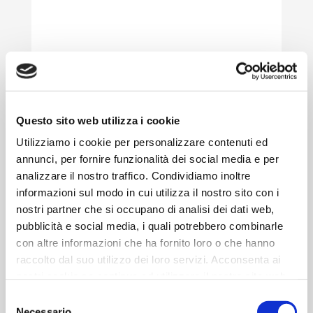
08 nov 2026, 18:00
Questo sito web utilizza i cookie
Utilizziamo i cookie per personalizzare contenuti ed
Victoria Libertas Basket Pesaro vs
annunci, per fornire funzionalità dei social media e per
Gemini Mestre
analizzare il nostro traffico. Condividiamo inoltre
informazioni sul modo in cui utilizza il nostro sito con i
nostri partner che si occupano di analisi dei dati web,
LEGGI TUTTO
pubblicità e social media, i quali potrebbero combinarle
con altre informazioni che ha fornito loro o che hanno
raccolto dal suo utilizzo dei loro servizi. Acconsenta ai
nostri cookie se continua ad utilizzare il nostro sito web.
Selezione
Necessario