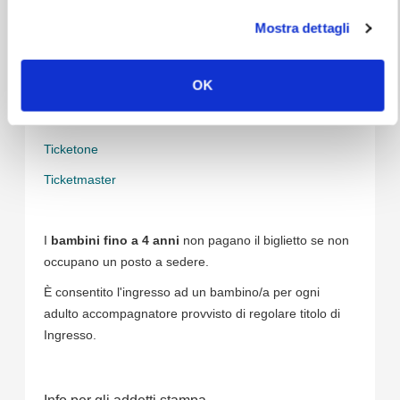
**I gift inclusi vanno ritirati prima dello show seguendo
Mostra dettagli
le indicazioni che riceverete via mail. Non è possibile
spedirli dopo lo show."
OK
Prevendite
Ticketone
Ticketmaster
I
bambini fino a 4 anni
non pagano il biglietto se non
occupano un posto a sedere.
È consentito l'ingresso ad un bambino/a per ogni
adulto accompagnatore provvisto di regolare titolo di
Ingresso.