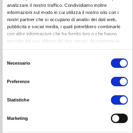
Il Pacchetto
EARLY ENTRY
include:
analizzare il nostro traffico. Condividiamo inoltre
informazioni sul modo in cui utilizza il nostro sito con i
- Un biglietto d'ingresso generale in piedi
nostri partner che si occupano di analisi dei dati web,
- Accesso anticipato al parterre in piedi rispetto ai
pubblicità e social media, i quali potrebbero combinarle
possessori di biglietti standard.*
con altre informazioni che ha fornito loro o che hanno
- Gadget esclusivo del Tour di Marco Mengoni,
raccolto dal suo utilizzo dei loro servizi. Acconsenta ai
realizzato appositamente per i possessori di pacchetto
nostri cookie se continua ad utilizzare il nostro sito web.
Early Entry**
Selezione
Necessario
del
*L’ingresso anticipato vi dà la possibilità di accedere
consenso
alla venue prima dell'orario ufficiale di apertura delle
porte permettendovi così di essere più vicino al palco,
Preferenze
non vi è tuttavia un'area separata o delimitata dedicata
ai soli possessori del pacchetto. Le indicazioni
Statistiche
riguardanti l'orario sono soggette a esigenze di
produzione e potrebbero arrivare pochi giorni prima
dello show. Una volta terminato l'early entry, seguirà la
Marketing
normale apertura delle porte e non sarà possibile
saltare la fila in alcun modo.